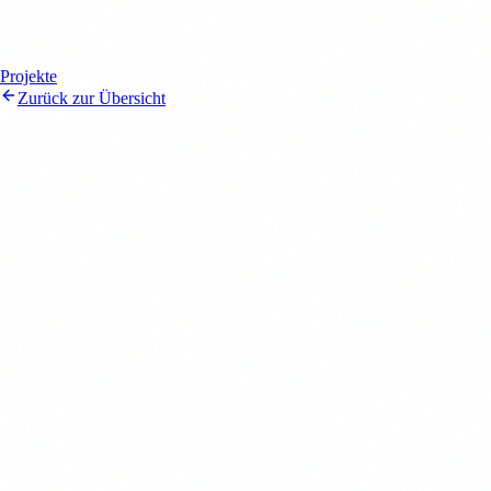
Projekte
Zurück zur Übersicht
BHB Verwaltungsgebäude
Repräsentatives Verwaltungsgebäude für die BHB. Die Architektur
zeichnet sich durch eine klare Gliederung und hochwertige
Materialwahl aus.
Kategorie
Office
Standort
Bocholt, Deutschland
Baujahr
2022